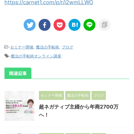
https://carnet1.com/p/r/i2wmLLWO
-
セミナー開催
,
魔法の手帖術
,
ブログ
-
魔法の手帖術オンライン講座
関連記事
セミナー開催
魔法の手帖術
ブログ
超ネガティブ主婦から年商2700万
へ！