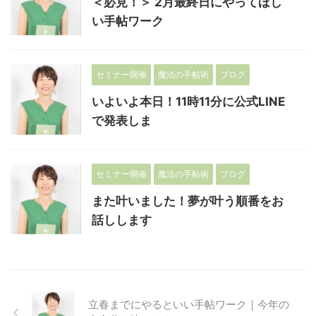
＜必見！＞ 2月最終日にやってほし
い手帖ワーク
セミナー開催
魔法の手帖術
ブログ
いよいよ本日！11時11分に公式LINE
で発表しま
セミナー開催
魔法の手帖術
ブログ
また叶いました！夢が叶う順番をお
話しします
立春までにやるといい手帖ワーク｜今年の