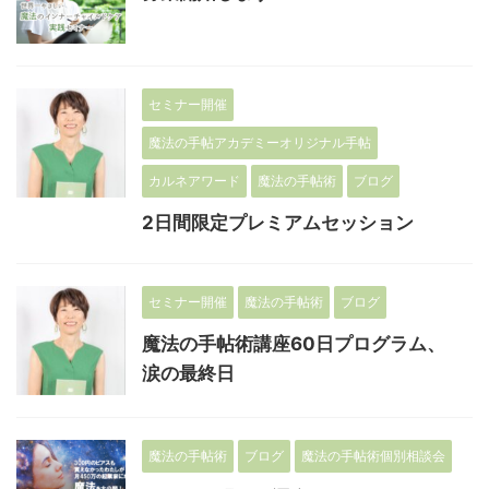
セミナー開催
魔法の手帖アカデミーオリジナル手帖
カルネアワード
魔法の手帖術
ブログ
2日間限定プレミアムセッション
セミナー開催
魔法の手帖術
ブログ
魔法の手帖術講座60日プログラム、
涙の最終日
魔法の手帖術
ブログ
魔法の手帖術個別相談会