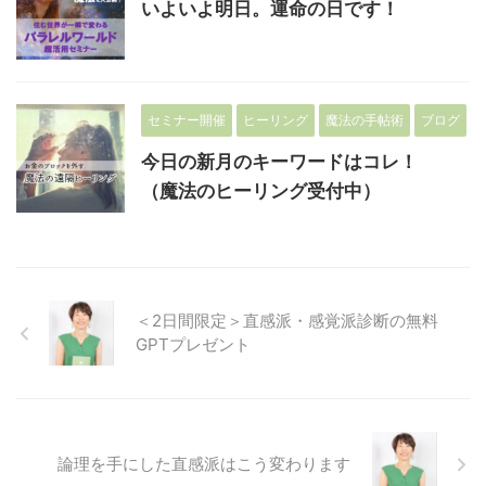
いよいよ明日。運命の日です！
セミナー開催
ヒーリング
魔法の手帖術
ブログ
今日の新月のキーワードはコレ！
（魔法のヒーリング受付中）
＜2日間限定＞直感派・感覚派診断の無料
GPTプレゼント
論理を手にした直感派はこう変わります