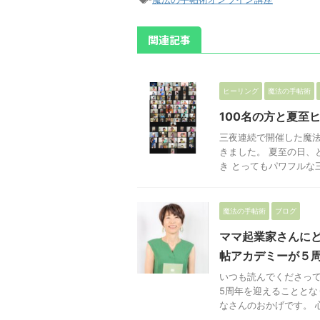
関連記事
ヒーリング
魔法の手帖術
100名の方と夏至
三夜連続で開催した魔法
きました。 夏至の日、
き とってもパワフルな三
魔法の手帖術
ブログ
ママ起業家さんに
帖アカデミーが５
いつも読んでくださって
5周年を迎えることとな
なさんのおかげです。 心