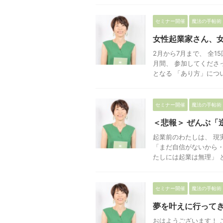
セミナー開催
魔法の手帖術
女性起業家さん、
2月から7月まで、 全1
月間、 参加してくださ
となる 「あり方」について
セミナー開催
魔法の手帖術
＜悲報＞ ぜんぶ「
起業前のわたしは、 現
「まだ自信がないから・
たしには起業は無理」 と思
セミナー開催
魔法の手帖術
夢を叶えに行ってき
おはようございます！ 