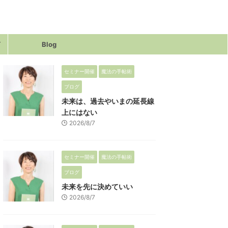
声
Blog
セミナー開催
魔法の手帖術
ブログ
未来は、過去やいまの延長線
上にはない
2026/8/7
セミナー開催
魔法の手帖術
ブログ
未来を先に決めていい
2026/8/7