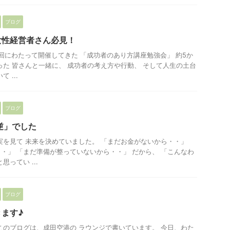
ブログ
女性経営者さん必見！
5回にわたって開催してきた 「成功者のあり方講座勉強会」 約5か
った 皆さんと一緒に、 成功者の考え方や行動、 そして人生の土台
 ...
ブログ
逆」でした
実を見て 未来を決めていました。 「まだお金がないから・・」
・」 「まだ準備が整っていないから・・」 だから、 「こんなわ
ってい ...
ブログ
ます♪
このブログは、成田空港の ラウンジで書いています。 今日、わた