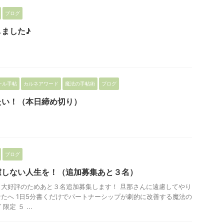
ブログ
ました♪
ナル手帖
カルネアワード
魔法の手帖術
ブログ
たい！（本日締め切り）
ブログ
慮しない人生を！（追加募集あと３名）
大好評のためあと３名追加募集します！ 旦那さんに遠慮してやり
たへ 1日5分書くだけでパートナーシップが劇的に改善する魔法の
定 ５ ...