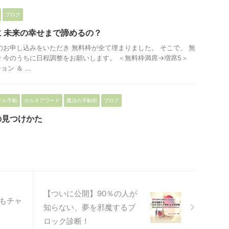
ブログ
 未来の幸せまで諦めるの？
のお申し込みをいただき 無料枠が全て埋まりました。 そこで、 無
 今のうちに日程調整をお願いします。 ＜無料枠満席→増席5＞
 ＆ ...
ナル手帖
カルネアワード
魔法の手帖術
ブログ
の見つけかた
【ついに公開】90％の人が
もチャ
知らない、夢を邪魔するブ
ロック診断！