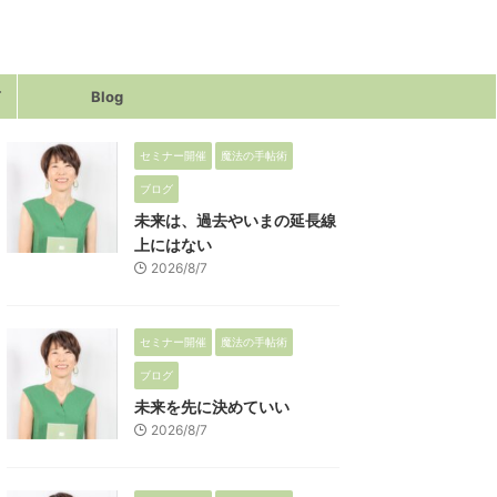
声
Blog
セミナー開催
魔法の手帖術
ブログ
未来は、過去やいまの延長線
上にはない
2026/8/7
セミナー開催
魔法の手帖術
ブログ
未来を先に決めていい
2026/8/7