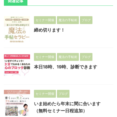
関連記事
セミナー開催
魔法の手帖術
ブログ
締め切ります！
セミナー開催
魔法の手帖術
ブログ
本日18時、19時、診断できます
セミナー開催
ブログ
いま始めたら年末に間に合います
（無料セミナー日程追加）