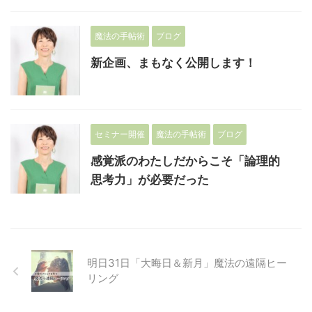
魔法の手帖術
ブログ
新企画、まもなく公開します！
セミナー開催
魔法の手帖術
ブログ
感覚派のわたしだからこそ「論理的
思考力」が必要だった
明日31日「大晦日＆新月」魔法の遠隔ヒー
リング