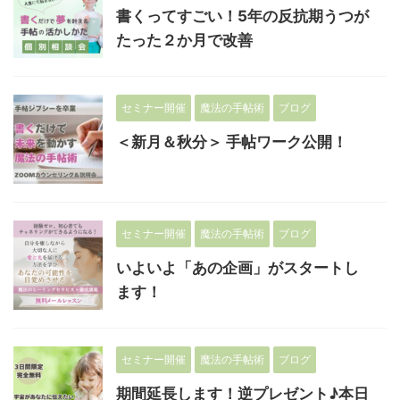
書くってすごい！5年の反抗期うつが
たった２か月で改善
セミナー開催
魔法の手帖術
ブログ
＜新月＆秋分＞ 手帖ワーク公開！
セミナー開催
魔法の手帖術
ブログ
いよいよ「あの企画」がスタートし
ます！
セミナー開催
魔法の手帖術
ブログ
期間延長します！逆プレゼント♪本日