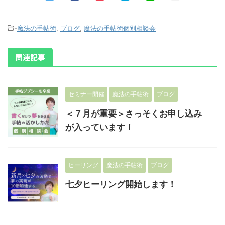
-
魔法の手帖術
,
ブログ
,
魔法の手帖術個別相談会
関連記事
セミナー開催
魔法の手帖術
ブログ
＜７月が重要＞さっそくお申し込み
が入っています！
ヒーリング
魔法の手帖術
ブログ
七夕ヒーリング開始します！