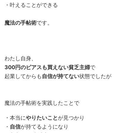
・叶えることができる
魔法の手帖術
です。
わたし自身、
300円のピアスも買えない貧乏主婦
で
起業してからも
自信が持てない
状態でしたが
魔法の手帖術を実践したことで
・本当に
やりたいこと
が見つかり
・
自信
が持てるようになり