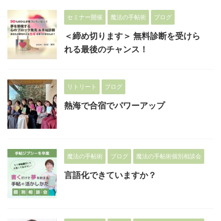
セミナー開催
魔法の手帖術
ブログ
＜締め切ります＞ 無料診断を受けら
れる最後のチャンス！
リトリート
ブログ
熱海で合宿でパワーアップ
魔法の手帖術
ブログ
魔法の手帖術個別相談会
言語化できていますか？