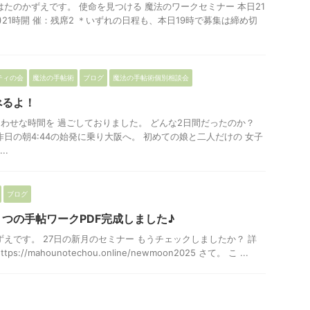
はたのかずえです。 使命を見つける 魔法のワークセミナー 本日21
(木)21時開 催：残席2 ＊いずれの日程も、本日19時で募集は締め切
ティの会
魔法の手帖術
ブログ
魔法の手帖術個別相談会
べるよ！
あわせな時間を 過ごしておりました。 どんな2日間だったのか？
昨日の朝4:44の始発に乗り大阪へ。 初めての娘と二人だけの 女子
..
ブログ
つの手帖ワークPDF完成しました♪
ずえです。 27日の新月のセミナー もうチェックしましたか？ 詳
//mahounotechou.online/newmoon2025 さて。 こ ...