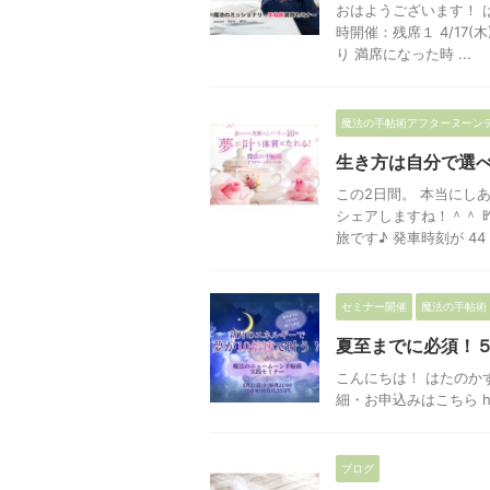
おはようございます！ 
時開催：残席１ 4/17
り 満席になった時 ...
魔法の手帖術アフターヌーン
生き方は自分で選
この2日間。 本当にし
シェアしますね！＾＾ 
旅です♪ 発車時刻が 44 .
セミナー開催
魔法の手帖術
夏至までに必須！５
こんにちは！ はたのか
細・お申込みはこちら https:
ブログ