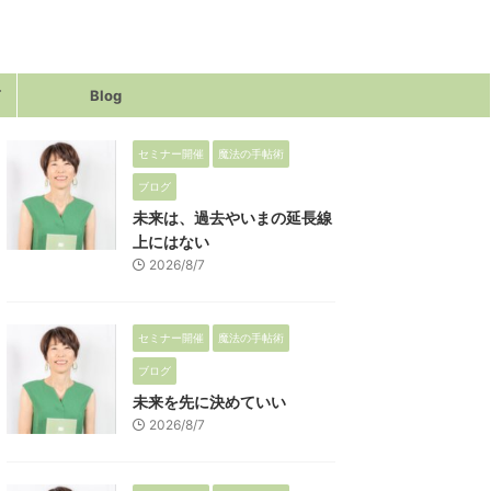
声
Blog
セミナー開催
魔法の手帖術
ブログ
未来は、過去やいまの延長線
上にはない
2026/8/7
セミナー開催
魔法の手帖術
ブログ
未来を先に決めていい
2026/8/7