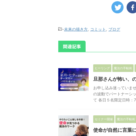
-
未来の描き方
,
コミット
,
ブログ
関連記事
ヒーリング
魔法の手帖術
旦那さんが怖い、
お申し込み迷っていませ
の波動でパートナーシッ
て 各日５名限定日時：7月 
セミナー開催
魔法の手帖術
使命が自然に言葉