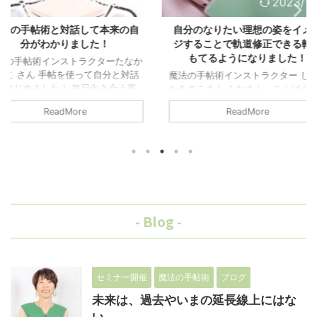
2023/1/14
2023/1/14
して本来の自
自分のなりたい理想の姿をイメー
大嫌いだっ
した！
ジすることで軌道修正できる軸が
人生怖い
もてるようになりました！
クターたなか
魔法の手帖術
て自分と対話
むらみか さ
魔法の手帖術インストラクター しば
日向き合う事
前の私 「こ
たあさこさん みなさん、こんばん
した ①でも
のままは嫌だ
は。魔法の手帖術インストラクターし
ReadMore
合うことが大
きました。 
ばたあさこです。 ワンオペ育児でど
・嫉妬してい
自分と人を比
なっては後悔し、 一人で泣いていた
な自分を許す
の顔色を気に
私が、｢大好きだよ｣と、 毎日言って
しました。
事が丸く納
貰えるママに変われた奇跡の物語 を
ラレルワール
し。 とにか
お届けします。 魔法の手帖術受講の
の事を聞き。
ったんです。
きっかけです。 私には四歳の女の
た事は彼と正
ヤモヤとし
子、二歳の男の子が二人います。 私
いたんだと気
Instagr
は子供にいつも怒ってばかり。 自分
- Blog -
ぜ出会ったの
「1日5分？
はどうして、怒ってしまう事を止めら
種。承認欲求
るに違いない
れないんだろう。 大好きな子供たち
 復縁を目指
とができずにス
を傷つけるような嫌味を言ったり、
強い口調で怒っては後悔することを繰
セミナー開催
魔法の手帖術
ブログ
り ...
未来は、過去やいまの延長線上にはな
い